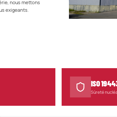
série, nous mettons
lus exigeants.
ISO 1944
Sûreté nucléa